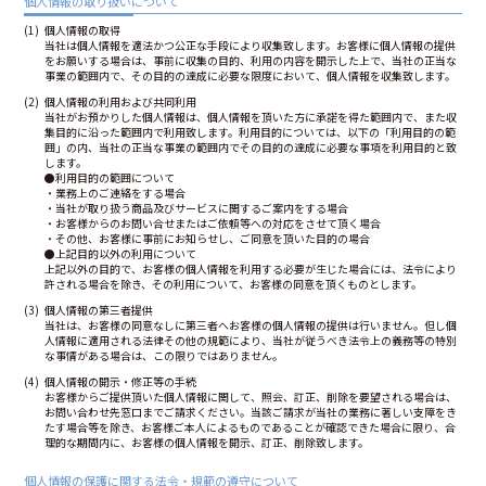
個人情報の取り扱いについて
個人情報の取得
当社は個人情報を適法かつ公正な手段により収集致します。お客様に個人情報の提供
をお願いする場合は、事前に収集の目的、利用の内容を開示した上で、当社の正当な
事業の範囲内で、その目的の達成に必要な限度において、個人情報を収集致します。
個人情報の利用および共同利用
当社がお預かりした個人情報は、個人情報を頂いた方に承諾を得た範囲内で、また収
集目的に沿った範囲内で利用致します。利用目的については、以下の「利用目的の範
囲」の内、当社の正当な事業の範囲内でその目的の達成に必要な事項を利用目的と致
します。
●利用目的の範囲について
・業務上のご連絡をする場合
・当社が取り扱う商品及びサービスに関するご案内をする場合
・お客様からのお問い合せまたはご依頼等への対応をさせて頂く場合
・その他、お客様に事前にお知らせし、ご同意を頂いた目的の場合
●上記目的以外の利用について
上記以外の目的で、お客様の個人情報を利用する必要が生じた場合には、法令により
許される場合を除き、その利用について、お客様の同意を頂くものとします。
個人情報の第三者提供
当社は、お客様の同意なしに第三者へお客様の個人情報の提供は行いません。但し個
人情報に適用される法律その他の規範により、当社が従うべき法令上の義務等の特別
な事情がある場合は、この限りではありません。
個人情報の開示・修正等の手続
お客様からご提供頂いた個人情報に関して、照会、訂正、削除を要望される場合は、
お問い合わせ先窓口までご請求ください。当該ご請求が当社の業務に著しい支障をき
たす場合等を除き、お客様ご本人によるものであることが確認できた場合に限り、合
理的な期間内に、お客様の個人情報を開示、訂正、削除致します。
個人情報の保護に関する法令・規範の遵守について