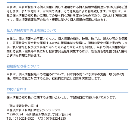
当社は、当社が保有する個人情報に関して適用される個人情報保護関連法令及び規範を遵
守します。また本方針は、日本国の法律、その他規範により判断致します。本方針は、当
社の個人情報の取り扱いに関しての基本的な方針を定めるものであり、当社は本方針に則
って、個人情報保護法等の法令・規範に基づく個人情報の保護に努めます。
個人情報の安全管理措置について
当社は、個人情報への不正アクセス、個人情報の紛失、破壊、改ざん、漏えい等から保護
し、正確性及び安全性を確保するために管理体制を整備し、適切な安全対策を実施致しま
す。個人情報を取り扱う事務所内への部外者の立ち入りを制限し、当社の個人情報保護に
関わる役員・職員等全員に対し教育啓発活動を実施するほか、管理責任者を置き個人情報
の適切な管理に努めます。
継続的な改善について
当社は、個人情報保護への取組みについて、日本国の従うべき法令の変更、取り扱い方
法、環境の変化に対応するため、継続的に見直し改善を実施致します。
お問い合わせ
個人情報の取り扱いに関するお問い合わせは、下記窓口にて受け付けております。
【個人情報取扱い窓口】
≪株式会社ＪＲ西日本金沢メンテック≫
〒920-0024 石川県金沢市西念1丁目17番23号
TEL：076-221-6520 FAX：076-222-1125