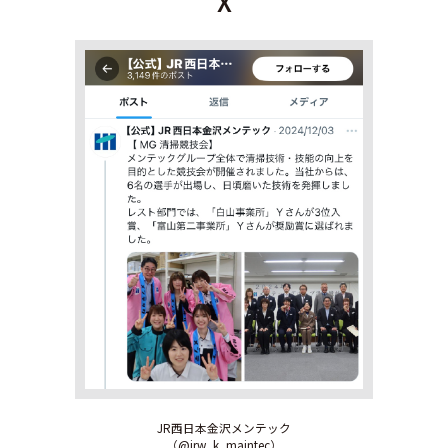
X
JR西日本金沢メンテック
（@jrw_k_maintec）