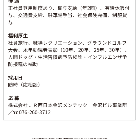
待 遇
正社員登用制度あり、賞与支給（年2回）、有給休暇付
与、交通費支給、駐車場手当、社会保険完備、制服貸
与
福利厚生
社員旅行、職場レクリエーション、グラウンドゴルフ
大会、永年勤続者表彰（10年、20年、25年、30年）、
人間ドッグ・生活習慣病予防検診・インフルエンザ予
防接種の補助
採用日
随時（応相談）
応 募
株式会社ＪＲ西日本金沢メンテック 金沢ビル事業所
／☎ 076-260-3712
Copyright ©株式会社JR西日本金沢メンテック All Rights Reserved.