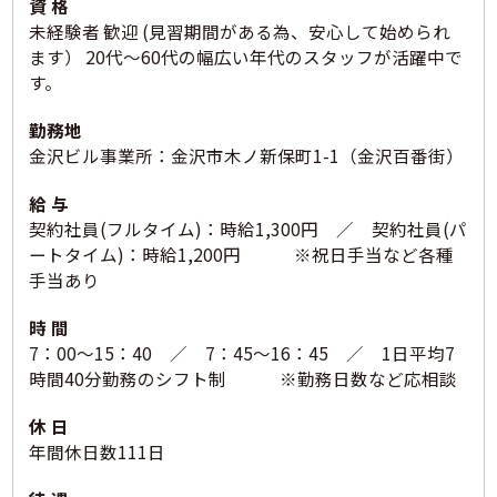
資 格
未経験者 歓迎 (見習期間がある為、安心して始められ
ます） 20代～60代の幅広い年代のスタッフが活躍中で
す。
勤務地
金沢ビル事業所：金沢市木ノ新保町1-1（金沢百番街）
給 与
契約社員(フルタイム)：時給1,300円 ／ 契約社員(パ
ートタイム)：時給1,200円 ※祝日手当など各種
手当あり
時 間
7：00～15：40 ／ 7：45～16：45 ／ 1日平均7
時間40分勤務のシフト制 ※勤務日数など応相談
休 日
年間休日数111日